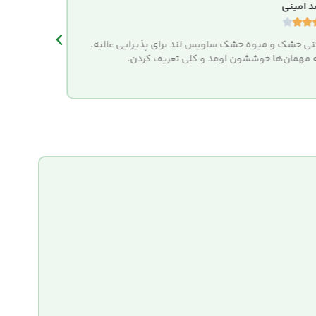
 امینی
سارا یوس








ی خشک و میوه خشک ساویس لند برای پذیرایی عالیه.
سفارش من 
مهمان‌ها خوششون اومد و کلی تعریف کردن.
بسته‌بندی