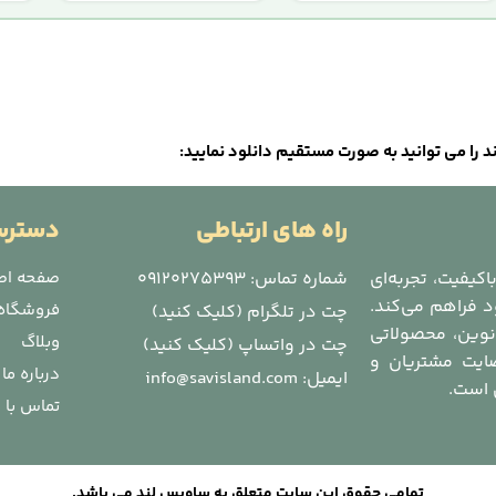
را می توانید به صورت مستقیم دانلود نمایید:
راه های ارتباطی
دسترس
یفیت، تجربه‌ای
شماره تماس: 09120275393
صفحه اص
 فراهم می‌کند.
فروشگاه
چت در تلگرام (کلیک کنید)
 نوین، محصولاتی
وبلاگ
چت در واتساپ (کلیک کنید)
ایت مشتریان و
درباره ما
ایمیل: info@savisland.com
 است.
تماس با م
تمامی حقوق این سایت متعلق به ساویس لند می باشد.