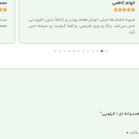
الهام کاظمی
محمد







میوه خشک‌ها خیلی خوش‌طعم بودن و کاملاً بدون افزودنی
بستن
حس می‌شد. رنگ و بوی طبیعی، واقعاً کیفیت رو میشه حس
همه 
کرد.
ای 1 کیلویی”
*
‌اند