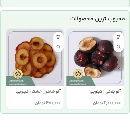
محبوب ترین محصولات
آلو پفکی 1 کیلویی
آلو شابلون خشک 1 کیلویی
ا
2,000,000
تومان
480,000
تومان
0