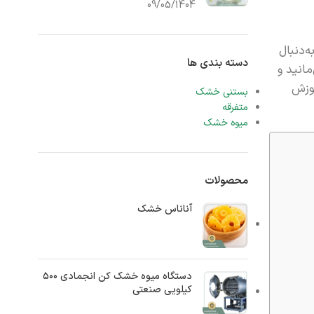
09/05/1404
ه‌دنبال
دسته بندی ها
انید و
به شما آموزش
بستنی خشک
متفرقه
میوه خشک
محصولات
آناناس خشک
دستگاه میوه خشک کن انجمادی ۵۰۰
کیلویی صنعتی