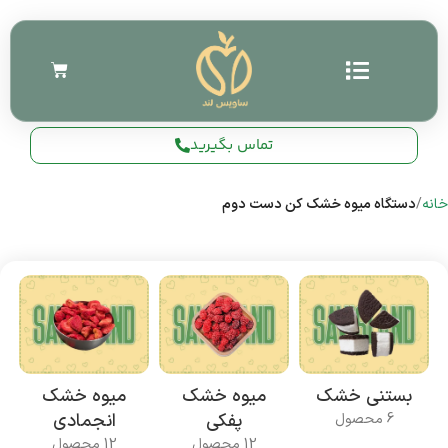
تماس بگیرید
خانه
دستگاه میوه خشک کن دست دوم
بستنی خشک
میوه خشک
میوه خشک
پفکی
انجمادی
6 محصول
12 محصول
12 محصول