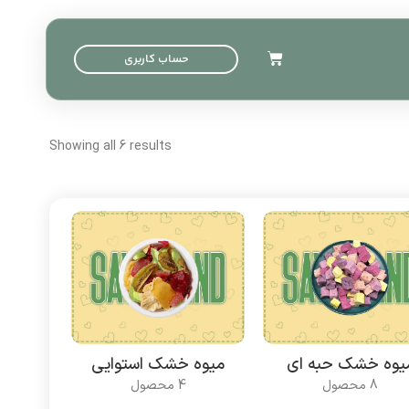
حساب کاربری
Showing all 6 results
یوه خشک حبه ای
میوه خشک استوایی
میوه
8 محصول
4 محصول