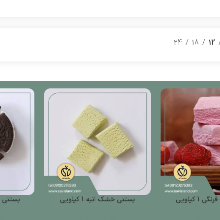
24
18
12
 1 کیلویی
بستنی خشک انبه 1 کیلویی
بستنی خشک
93
تومان
930,000
تومان
00