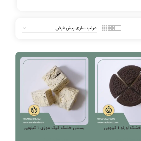
 اورئو 1 کیلویی
بستنی خشک کیک موزی 1 کیلویی
1,100,0
تومان
950,000
تومان