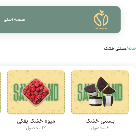
صفحه اصلی
خانه
بستنی خشک
بستنی خشک
میوه خشک پفکی
6 محصول
12 محصول