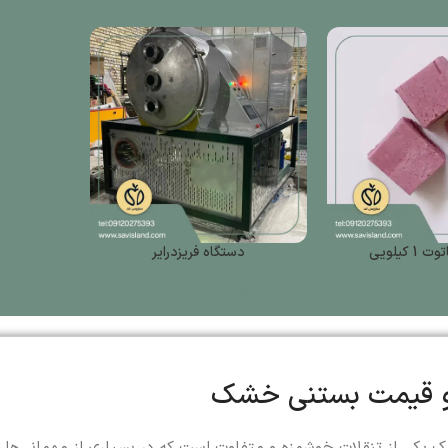
 کیلویی
دستگاه فریزدرایر
98
تومان
2,650,000,000
تومان
–
4,500,000,000
تومان
و قیمت بستنی خشک