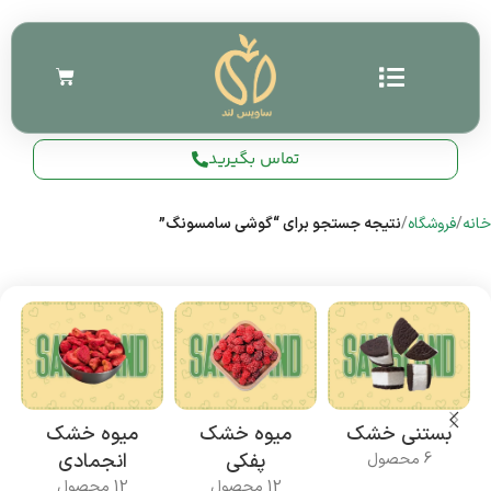
تماس بگیرید
خانه
فروشگاه
نتیجه جستجو برای “گوشی سامسونگ”
بستنی خشک
میوه خشک
میوه خشک
پفکی
انجمادی
6 محصول
12 محصول
12 محصول